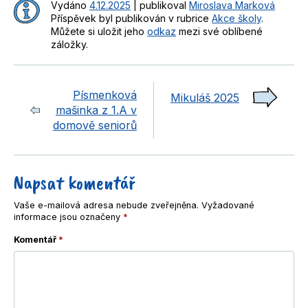
Vydáno
4.12.2025
|
publikoval
Miroslava Marková
Příspěvek byl publikován v rubrice
Akce školy
.
Můžete si uložit jeho
odkaz
mezi své oblíbené
záložky.
Písmenková
Mikuláš 2025
mašinka z 1.A v
domově seniorů
Napsat komentář
Vaše e-mailová adresa nebude zveřejněna.
Vyžadované
informace jsou označeny
*
Komentář
*