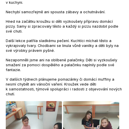
v kuchyni.
Nechybí samozřejmě ani spousta zábavy a ochutnávání.
Hned na začátku kroužku si děti vyzkoušely přípravu domácí
pizzy. Samy si zpracovaly těsto a každý si pizzu nazdobil podle
své chuti.
Další lekce patřila sladkému pečení. Kuchtíci míchali těsto a
vykrajovaly tvary. Chodbami se linula vůně vanilky a děti byly na
své výrobky právem pyšné.
Nezapomněli jsme ani na oblíbené palačinky. Děti si vyzkoušely
smažení za pomoci dospělého a palačinku naplnily podle své
fantazie.
V dalších týdnech plánujeme pomazánky či domácí muffiny a
nesmí chybět ani vánoční vaření. Kroužek vede děti
k samostatnosti, týmové spolupráci i radosti z objevování nových
chutí.