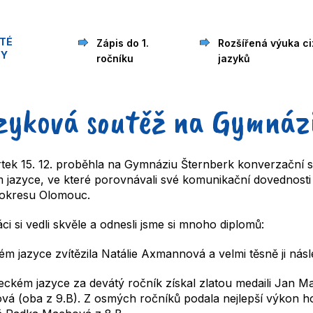
ITÉ
Zápis do 1.
Rozšířená výuka ci
ZY
ročníku
jazyků
zyková soutěž na Gymnáz
rtek 15. 12. proběhla na Gymnáziu Šternberk konverzační
 jazyce, ve které porovnávali své komunikační dovednosti ž
 okresu Olomouc.
ci si vedli skvěle a odnesli jsme si mnoho diplomů:
ém jazyce zvítězila Natálie Axmannová a velmi těsně ji násl
ckém jazyce za devátý ročník získal zlatou medaili Jan Maj
vá (oba z 9.B). Z osmých ročníků podala nejlepší výkon h