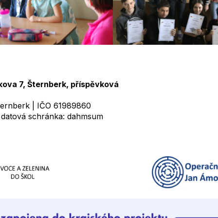
kova 7, Šternberk, příspěvková
ternberk | IČO 61989860
 datová schránka: dahmsum