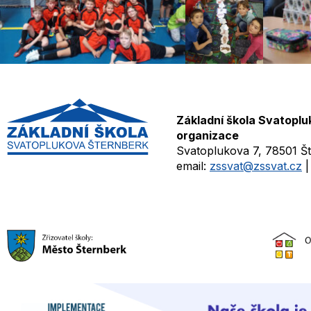
Základní škola Svatoplu
organizace
Svatoplukova 7, 78501 Š
email:
zssvat@zssvat.cz
|