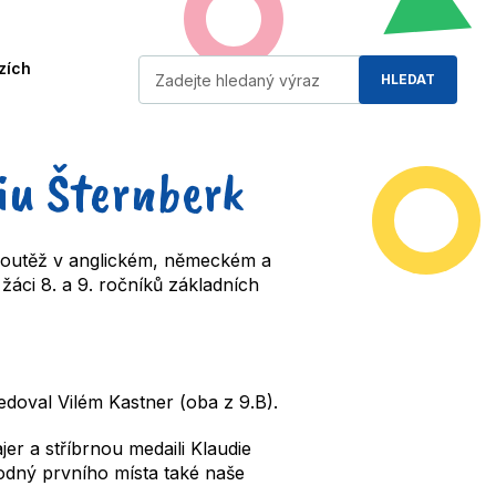
Vyhledávání
zích
HLEDAT
iu Šternberk
 soutěž v anglickém, německém a
áci 8. a 9. ročníků základních
edoval Vilém Kastner (oba z 9.B).
er a stříbrnou medaili Klaudie
odný prvního místa také naše