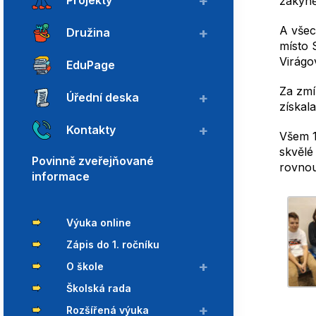
Projekty
žákyně
A všech
Družina
místo 
Virágo
EduPage
Za zmí
Úřední deska
získala
Kontakty
Všem 1
skvělé
Povinně zveřejňované
rovnou
informace
Výuka online
Zápis do 1. ročníku
O škole
Školská rada
Rozšířená výuka