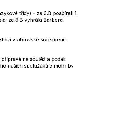
zykové třídy) – za 9.B posbírali 1.
ela; za 8.B vyhrála Barbora
 která v obrovské konkurenci
 přípravě na soutěž a podali
oho našich spolužáků a mohli by