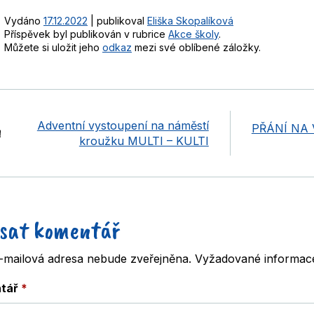
Vydáno
17.12.2022
|
publikoval
Eliška Skopalíková
Příspěvek byl publikován v rubrice
Akce školy
.
Můžete si uložit jeho
odkaz
mezi své oblíbené záložky.
Adventní vystoupení na náměstí
PŘÁNÍ NA
kroužku MULTI – KULTI
sat komentář
-mailová adresa nebude zveřejněna.
Vyžadované informac
tář
*