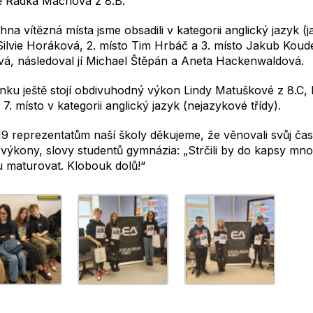
 Radka Machová z 8.B.
na vítězná místa jsme obsadili v kategorii anglický jazyk (ja
Silvie Horáková, 2. místo Tim Hrbáč a 3. místo Jakub Koud
vá, následoval jí Michael Štěpán a Aneta Hackenwaldová.
nku ještě stojí obdivuhodný výkon Lindy Matuškové z 8.C,
 7. místo v kategorii anglický jazyk (nejazykové třídy).
9 reprezentatům naší školy děkujeme, že věnovali svůj čas
 výkony, slovy studentů gymnázia: „Strčili by do kapsy mn
 maturovat. Klobouk dolů!“