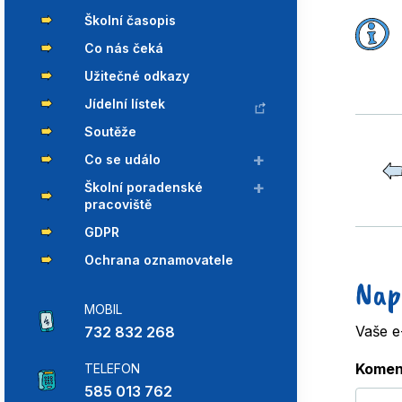
Školní časopis
Co nás čeká
Užitečné odkazy
Jídelní lístek
Soutěže
Co se událo
Školní poradenské
pracoviště
GDPR
Ochrana oznamovatele
Nap
MOBIL
Vaše e
732 832 268
Komen
TELEFON
585 013 762