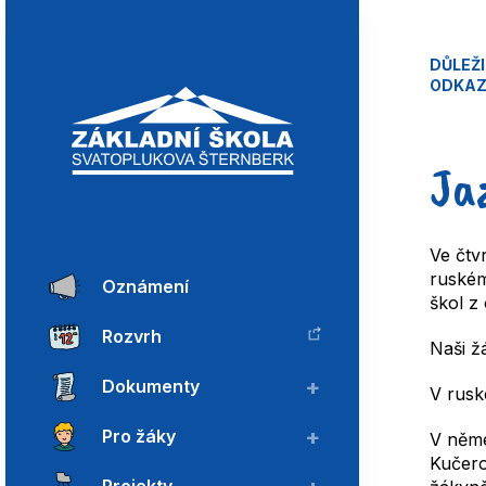
DŮLEŽ
ODKA
Ja
Ve čtv
ruském
Oznámení
škol z
Rozvrh
Naši žá
Dokumenty
V rusk
Pro žáky
V něme
Kučero