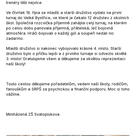
trenéry těší nejvíce.
Ve čtvrtek 16. října se mladší a starší družstvo vydalo na první
turnaj do Velké Bystřice, ve které je čekalo 12 družstev z okolních
škol. Společná rozcvička příjemně zahájila celý turnaj, na kterém
po celou dobu panovala příjemná, přátelská, leč bojovná
atmosféra. Hráči bojovali o každý gól a soupeři nedali nic
zadarmo.
Mladší družstvo si nakonec vybojovalo krásné 4. místo. Starší
družstvo bylo o příčku lepší a z prvního turnaje si odvezlo skvělé
3. místo! Gratulujeme všem a děkujeme za skvělou reprezentaci
naší školy!
Touto cestou děkujeme pořadatelům, vedení naší školy, rodičům,
fanouškům a SRPŠ za psychickou a finanční podporu. Moc si toho
vážíme.
Miniházená ZŠ Svatoplukova