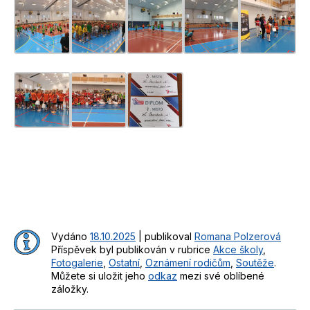
Vydáno
18.10.2025
|
publikoval
Romana Polzerová
Příspěvek byl publikován v rubrice
Akce školy
,
Fotogalerie
,
Ostatní
,
Oznámení rodičům
,
Soutěže
.
Můžete si uložit jeho
odkaz
mezi své oblíbené
záložky.