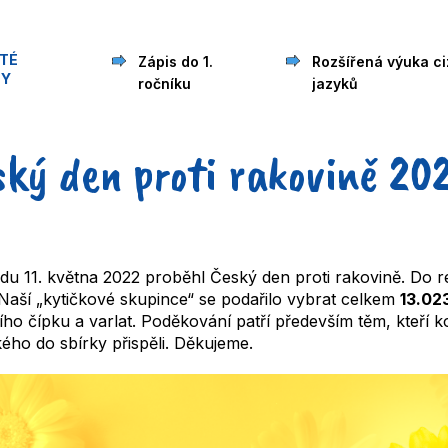
ITÉ
Zápis do 1.
Rozšířená výuka ci
ZY
ročníku
jazyků
ský den proti rakovině 20
edu 11. května 2022 proběhl Český den proti rakovině. Do rea
 Naší „kytičkové skupince“ se podařilo vybrat celkem
13.023
ího čípku a varlat. Poděkování patří především těm, kteří k
kého do sbírky přispěli. Děkujeme.