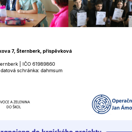
kova 7, Šternberk, příspěvková
ternberk | IČO 61989860
 datová schránka: dahmsum