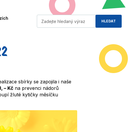
Vyhledávání
zích
HLEDAT
22
lizace sbírky se zapojila i naše
, – Kč
na prevenci nádorů
oupí žluté kytičky měsíčku