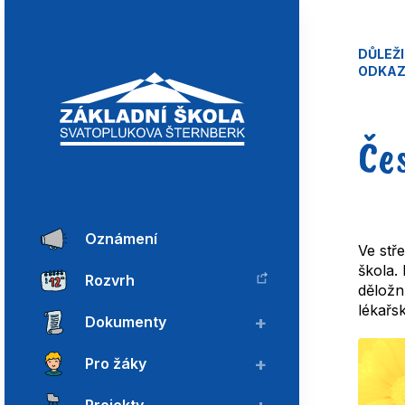
DŮLEŽ
ODKA
Če
Oznámení
Ve stř
škola.
Rozvrh
děložn
lékařs
Dokumenty
Pro žáky