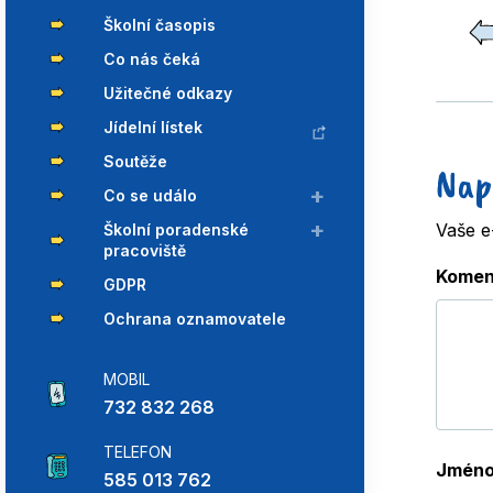
Školní časopis
Co nás čeká
Užitečné odkazy
Jídelní lístek
Soutěže
Nap
Co se událo
Vaše e
Školní poradenské
pracoviště
Komen
GDPR
Ochrana oznamovatele
MOBIL
732 832 268
TELEFON
Jmén
585 013 762