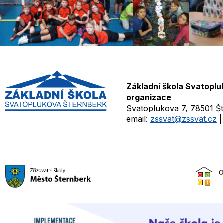
Základní škola Svatoplu
organizace
Svatoplukova 7, 78501 Š
email:
zssvat@zssvat.cz
|