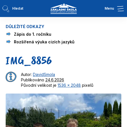
Hledat
Menu
DŮLEŽITÉ ODKAZY
Zápis do 1. ročníku
Rozšířená výuka cizích jazyků
IMG_8856
Autor:
DavidSmola
Publikováno
24.6.2026
Původní velikost je
1536 × 2048
pixelů