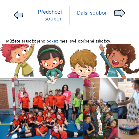
Předchozí
Další soubor
soubor
Můžete si uložit jeho
odkaz
mezi své oblíbené záložky.