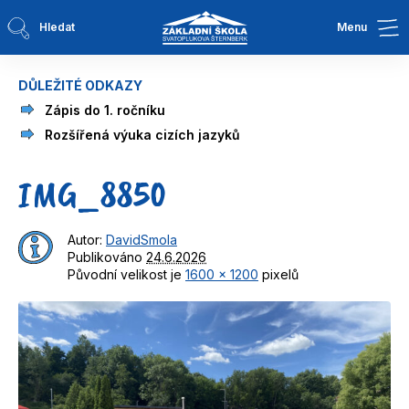
Hledat
Menu
DŮLEŽITÉ ODKAZY
Zápis do 1. ročníku
Rozšířená výuka cizích jazyků
IMG_8850
Autor:
DavidSmola
Publikováno
24.6.2026
Původní velikost je
1600 × 1200
pixelů